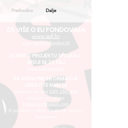
Prethodno
Dalje
ZA VIŠE O EU FONDOVIMA
www.esf.hr
www.strukturnifondovi.hr
ZA VIŠE O PROJEKTU SPOJKAJ -
SPOJI SE ZA KAJ
www.kajkaviana.hr
ZA DODATNE INFORMACIJE
OBRATITE NAM SE
telefonom na broj
049 286 464
emailom na adresu
kajkaviana@gmail.com
ili porukom u inbox Facebook stranice
Kajkaviana