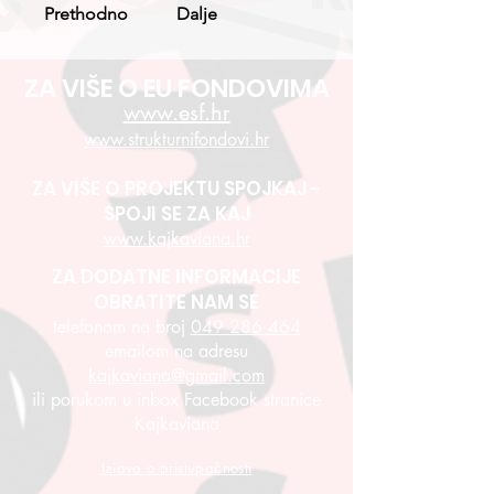
Prethodno
Dalje
ZA VIŠE O EU FONDOVIMA
www.esf.hr
www.strukturnifondovi.hr
ZA VIŠE O PROJEKTU SPOJKAJ -
SPOJI SE ZA KAJ
www.kajkaviana.hr
ZA DODATNE INFORMACIJE
OBRATITE NAM SE
telefonom na broj
049 286 464
emailom na adresu
kajkaviana@gmail.com
ili porukom u inbox Facebook stranice
Kajkaviana
Izjava o pristupačnosti