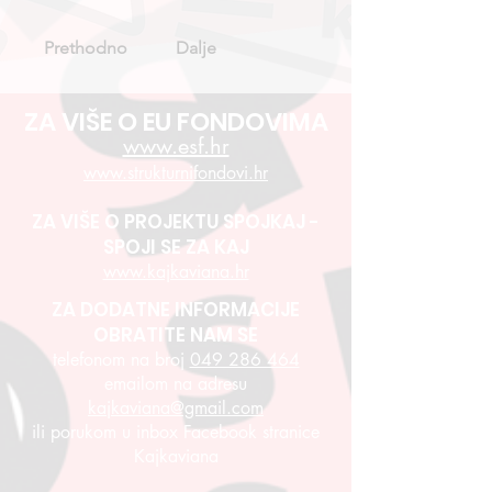
Prethodno
Dalje
ZA VIŠE O EU FONDOVIMA
www.esf.hr
www.strukturnifondovi.hr
ZA VIŠE O PROJEKTU SPOJKAJ -
SPOJI SE ZA KAJ
www.kajkaviana.hr
ZA DODATNE INFORMACIJE
OBRATITE NAM SE
telefonom na broj
049 286 464
emailom na adresu
kajkaviana@gmail.com
ili porukom u inbox Facebook stranice
Kajkaviana