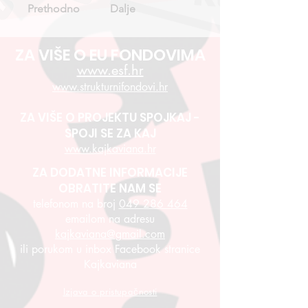
Prethodno
Dalje
ZA VIŠE O EU FONDOVIMA
www.esf.hr
www.strukturnifondovi.hr
ZA VIŠE O PROJEKTU SPOJKAJ -
SPOJI SE ZA KAJ
www.kajkaviana.hr
ZA DODATNE INFORMACIJE
OBRATITE NAM SE
telefonom na broj
049 286 464
emailom na adresu
kajkaviana@gmail.com
ili porukom u inbox Facebook stranice
Kajkaviana
Izjava o pristupačnosti