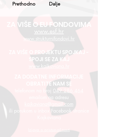
Prethodno
Dalje
ZA VIŠE O EU FONDOVIMA
www.esf.hr
www.strukturnifondovi.hr
ZA VIŠE O PROJEKTU SPOJKAJ -
SPOJI SE ZA KAJ
www.kajkaviana.hr
ZA DODATNE INFORMACIJE
OBRATITE NAM SE
telefonom na broj
049 286 464
emailom na adresu
kajkaviana@gmail.com
ili porukom u inbox Facebook stranice
Kajkaviana
Izjava o pristupačnosti