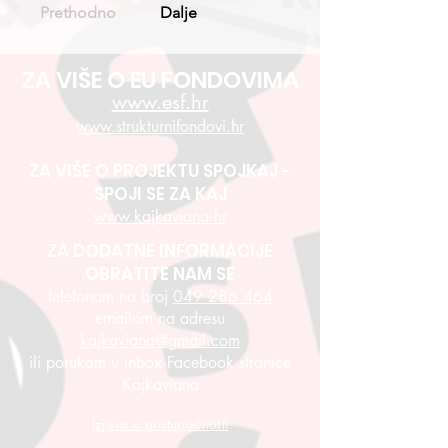
Prethodno
Dalje
ZA VIŠE O EU FONDOVIMA
www.esf.hr
www.strukturnifondovi.hr
ZA VIŠE O PROJEKTU SPOJKAJ -
SPOJI SE ZA KAJ
www.kajkaviana.hr
ZA DODATNE INFORMACIJE
OBRATITE NAM SE
telefonom na broj
049 286 464
emailom na adresu
kajkaviana@gmail.com
ili porukom u inbox Facebook stranice
Kajkaviana
Izjava o pristupačnosti