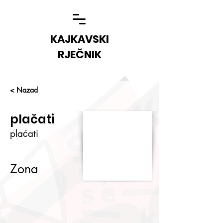
KAJKAVSKI
RJEČNIK
< Nazad
plačati
plaćati
Zona