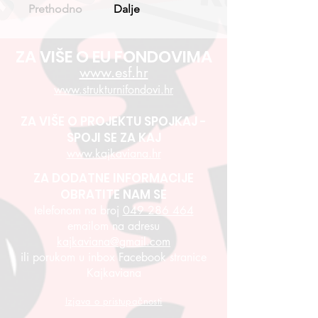
Prethodno
Dalje
ZA VIŠE O EU FONDOVIMA
www.esf.hr
www.strukturnifondovi.hr
ZA VIŠE O PROJEKTU SPOJKAJ -
SPOJI SE ZA KAJ
www.kajkaviana.hr
ZA DODATNE INFORMACIJE
OBRATITE NAM SE
telefonom na broj
049 286 464
emailom na adresu
kajkaviana@gmail.com
ili porukom u inbox Facebook stranice
Kajkaviana
Izjava o pristupačnosti