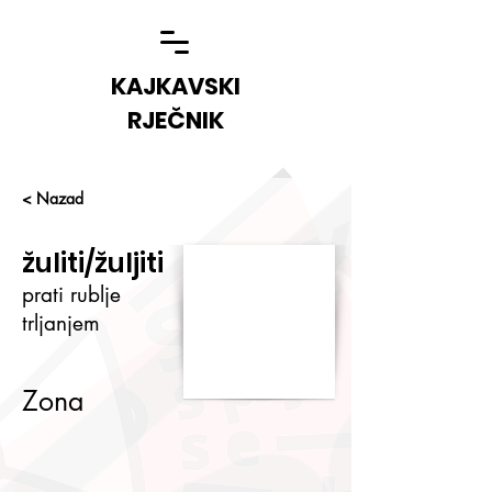
KAJKAVSKI
RJEČNIK
< Nazad
žuliti/žuljiti
prati rublje
trljanjem
Zona