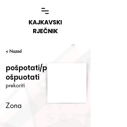
KAJKAVSKI
RJEČNIK
< Nazad
pošpotati/p
ošpuotati
prekoriti
Zona