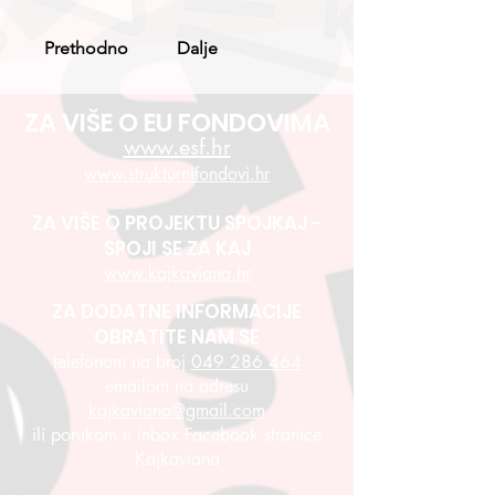
Prethodno
Dalje
ZA VIŠE O EU FONDOVIMA
www.esf.hr
www.strukturnifondovi.hr
ZA VIŠE O PROJEKTU SPOJKAJ -
SPOJI SE ZA KAJ
www.kajkaviana.hr
ZA DODATNE INFORMACIJE
OBRATITE NAM SE
telefonom na broj
049 286 464
emailom na adresu
kajkaviana@gmail.com
ili porukom u inbox Facebook stranice
Kajkaviana