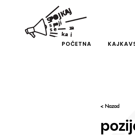
POČETNA
KAJKAVS
< Nazad
pozij