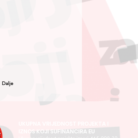
Dalje
UKUPNA VRIJEDNOST PROJEKTA I
IZNOS KOJI SUFINANCIRA EU