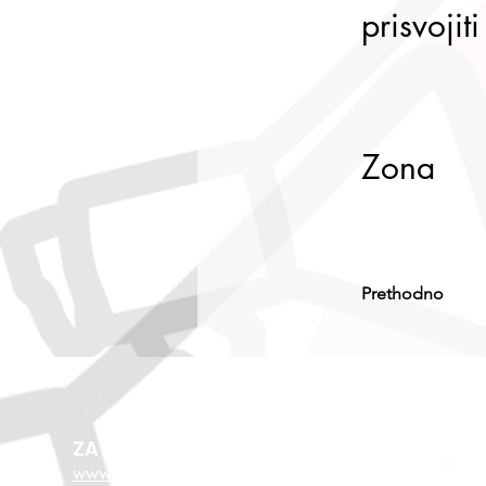
prisvojiti
Zona
Prethodno
ZA VIŠE O EU FONDOVIMA
www.esf.hr