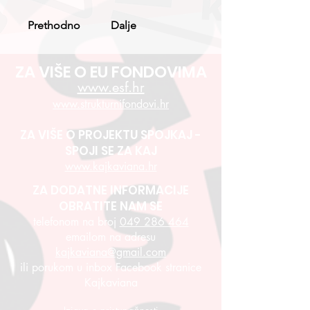
Prethodno
Dalje
ZA VIŠE O EU FONDOVIMA
www.esf.hr
www.strukturnifondovi.hr
ZA VIŠE O PROJEKTU SPOJKAJ -
SPOJI SE ZA KAJ
www.kajkaviana.hr
ZA DODATNE INFORMACIJE
OBRATITE NAM SE
telefonom na broj
049 286 464
emailom na adresu
kajkaviana@gmail.com
ili porukom u inbox Facebook stranice
Kajkaviana