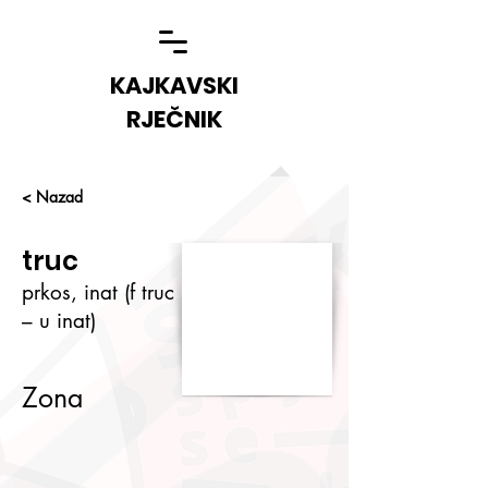
KAJKAVSKI
RJEČNIK
< Nazad
truc
prkos, inat (f truc
– u inat)
Zona