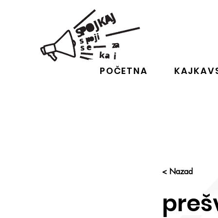
POČETNA
KAJKAVS
< Nazad
preš