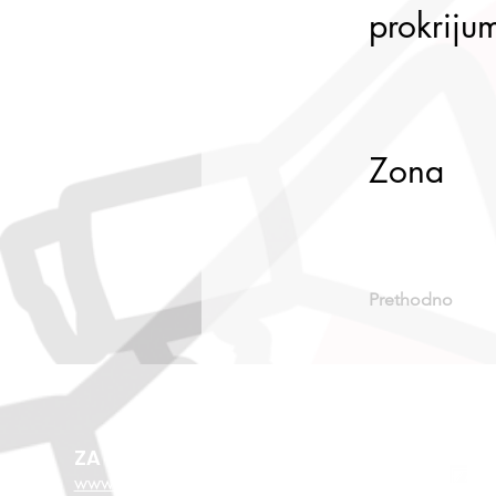
prokrijum
Zona
Prethodno
ZA VIŠE O EU FONDOVIMA
www.esf.hr