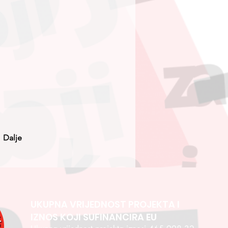
Dalje
UKUPNA VRIJEDNOST PROJEKTA I
IZNOS KOJI SUFINANCIRA EU