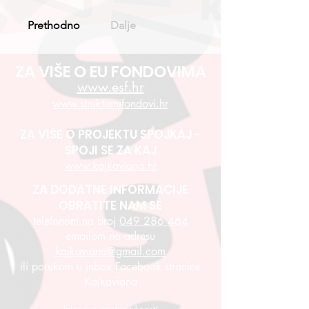
Prethodno
Dalje
ZA VIŠE O EU FONDOVIMA
www.esf.hr
www.strukturnifondovi.hr
ZA VIŠE O PROJEKTU SPOJKAJ -
SPOJI SE ZA KAJ
www.kajkaviana.hr
ZA DODATNE INFORMACIJE
OBRATITE NAM SE
telefonom na broj
049 286 464
emailom na adresu
kajkaviana@gmail.com
ili porukom u inbox Facebook stranice
Kajkaviana