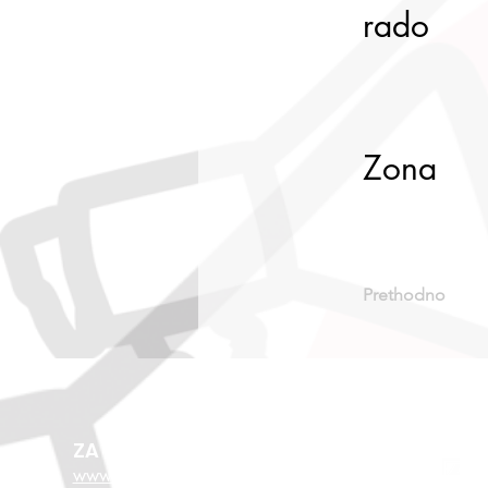
rado
Zona
Prethodno
ZA VIŠE O EU FONDOVIMA
www.esf.hr