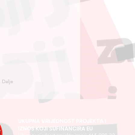
Dalje
UKUPNA VRIJEDNOST PROJEKTA I
IZNOS KOJI SUFINANCIRA EU