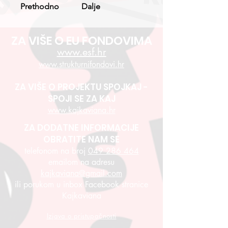
Prethodno
Dalje
ZA VIŠE O EU FONDOVIMA
www.esf.hr
www.strukturnifondovi.hr
ZA VIŠE O PROJEKTU SPOJKAJ -
SPOJI SE ZA KAJ
www.kajkaviana.hr
ZA DODATNE INFORMACIJE
OBRATITE NAM SE
telefonom na broj
049 286 464
emailom na adresu
kajkaviana@gmail.com
ili porukom u inbox Facebook stranice
Kajkaviana
Izjava o pristupačnosti