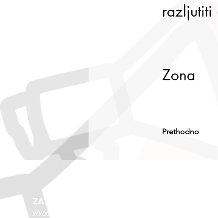
razljutiti
Zona
Prethodno
ZA VIŠE O EU FONDOVIMA
www.esf.hr