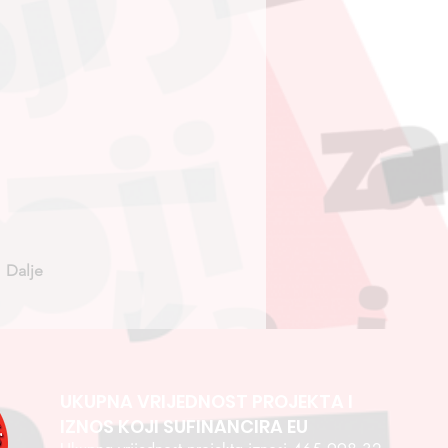
Dalje
UKUPNA VRIJEDNOST PROJEKTA I
IZNOS KOJI SUFINANCIRA EU