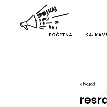
POČETNA
KAJKAVS
< Nazad
resrd