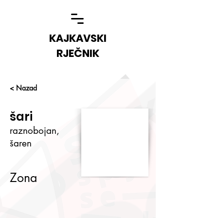
KAJKAVSKI
RJEČNIK
< Nazad
šari
raznobojan,
šaren
Zona