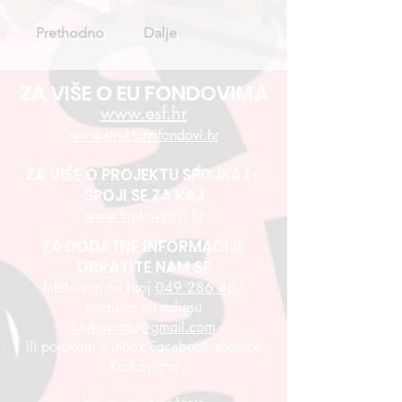
Prethodno
Dalje
ZA VIŠE O EU FONDOVIMA
www.esf.hr
www.strukturnifondovi.hr
ZA VIŠE O PROJEKTU SPOJKAJ -
SPOJI SE ZA KAJ
www.kajkaviana.hr
ZA DODATNE INFORMACIJE
OBRATITE NAM SE
telefonom na broj
049 286 464
emailom na adresu
kajkaviana@gmail.com
ili porukom u inbox Facebook stranice
Kajkaviana