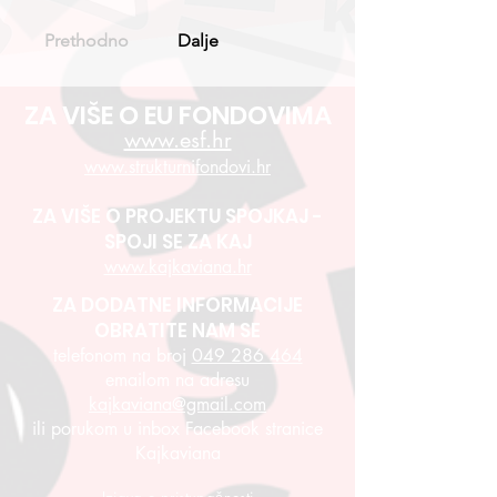
Prethodno
Dalje
ZA VIŠE O EU FONDOVIMA
www.esf.hr
www.strukturnifondovi.hr
ZA VIŠE O PROJEKTU SPOJKAJ -
SPOJI SE ZA KAJ
www.kajkaviana.hr
ZA DODATNE INFORMACIJE
OBRATITE NAM SE
telefonom na broj
049 286 464
emailom na adresu
kajkaviana@gmail.com
ili porukom u inbox Facebook stranice
Kajkaviana