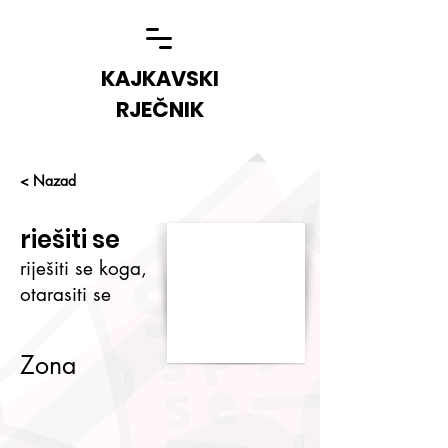
KAJKAVSKI
RJEČNIK
< Nazad
riešiti se
riješiti se koga,
otarasiti se
Zona