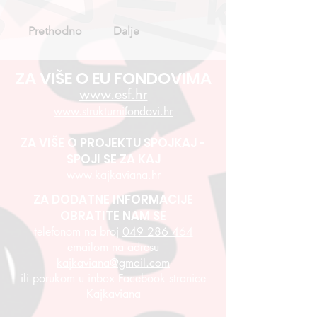
Prethodno
Dalje
ZA VIŠE O EU FONDOVIMA
www.esf.hr
www.strukturnifondovi.hr
ZA VIŠE O PROJEKTU SPOJKAJ -
SPOJI SE ZA KAJ
www.kajkaviana.hr
ZA DODATNE INFORMACIJE
OBRATITE NAM SE
telefonom na broj
049 286 464
emailom na adresu
kajkaviana@gmail.com
ili porukom u inbox Facebook stranice
Kajkaviana