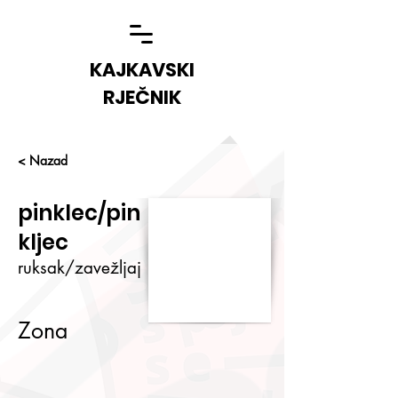
KAJKAVSKI
RJEČNIK
< Nazad
pinklec/pin
kljec
ruksak/zavežljaj
Zona