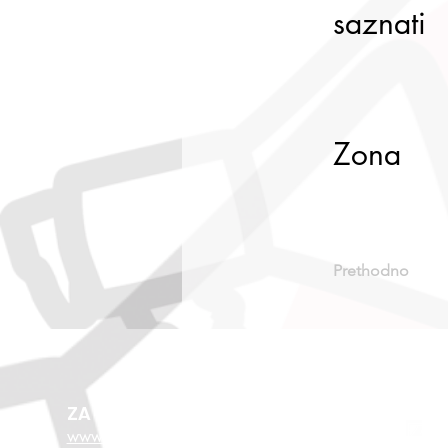
saznati
Zona
Prethodno
ZA VIŠE O EU FONDOVIMA
www.esf.hr