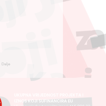
Dalje
UKUPNA VRIJEDNOST PROJEKTA I
IZNOS KOJI SUFINANCIRA EU