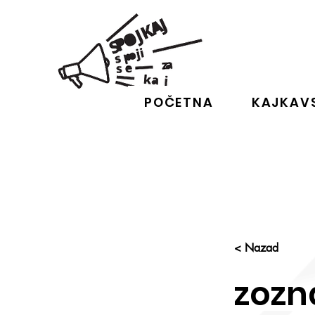
POČETNA
KAJKAVS
< Nazad
zozn