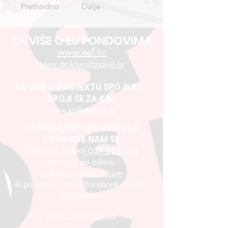
Prethodno
Dalje
ZA VIŠE O EU FONDOVIMA
www.esf.hr
www.strukturnifondovi.hr
ZA VIŠE O PROJEKTU SPOJKAJ -
SPOJI SE ZA KAJ
www.kajkaviana.hr
ZA DODATNE INFORMACIJE
OBRATITE NAM SE
telefonom na broj
049 286 464
emailom na adresu
kajkaviana@gmail.com
ili porukom u inbox Facebook stranice
Kajkaviana
Izjava o pristupačnosti