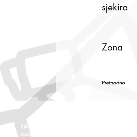
sjekira
Zona
Prethodno
ZA VIŠE O EU FONDOVIMA
www.esf.hr