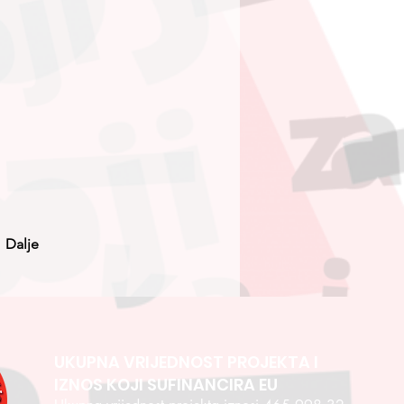
Dalje
UKUPNA VRIJEDNOST PROJEKTA I
IZNOS KOJI SUFINANCIRA EU