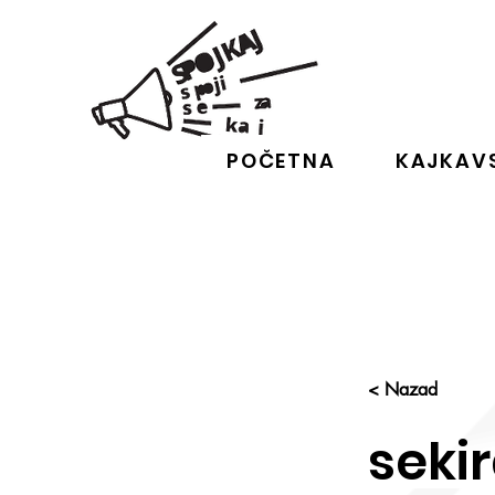
POČETNA
KAJKAVS
< Nazad
seki