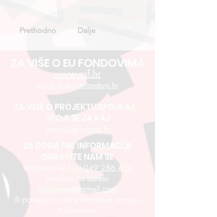
Prethodno
Dalje
ZA VIŠE O EU FONDOVIMA
www.esf.hr
www.strukturnifondovi.hr
ZA VIŠE O PROJEKTU SPOJKAJ -
SPOJI SE ZA KAJ
www.kajkaviana.hr
ZA DODATNE INFORMACIJE
OBRATITE NAM SE
telefonom na broj
049 286 464
emailom na adresu
kajkaviana@gmail.com
ili porukom u inbox Facebook stranice
Kajkaviana