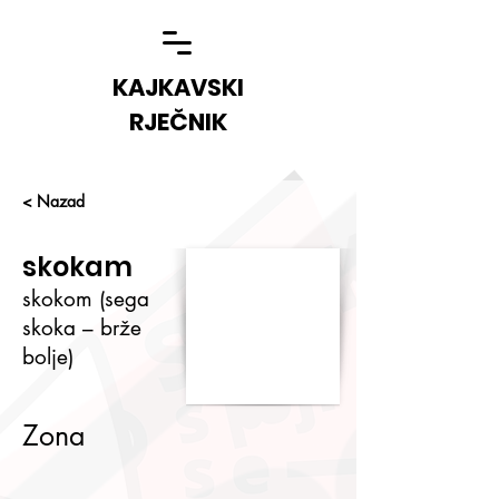
KAJKAVSKI
RJEČNIK
< Nazad
skokam
skokom (sega
skoka – brže
bolje)
Zona