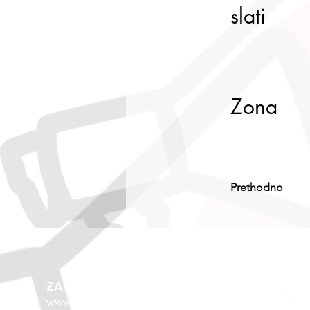
slati
Zona
Prethodno
ZA VIŠE O EU FONDOVIMA
www.esf.hr