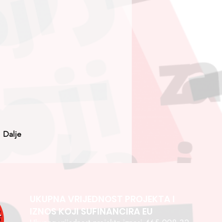
Dalje
UKUPNA VRIJEDNOST PROJEKTA I
IZNOS KOJI SUFINANCIRA EU