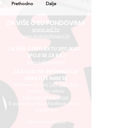
Prethodno
Dalje
ZA VIŠE O EU FONDOVIMA
www.esf.hr
www.strukturnifondovi.hr
ZA VIŠE O PROJEKTU SPOJKAJ -
SPOJI SE ZA KAJ
www.kajkaviana.hr
ZA DODATNE INFORMACIJE
OBRATITE NAM SE
telefonom na broj
049 286 464
emailom na adresu
kajkaviana@gmail.com
ili porukom u inbox Facebook stranice
Kajkaviana
Izjava o pristupačnosti