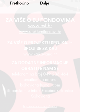
Prethodno
Dalje
ZA VIŠE O EU FONDOVIMA
www.esf.hr
www.strukturnifondovi.hr
ZA VIŠE O PROJEKTU SPOJKAJ -
SPOJI SE ZA KAJ
www.kajkaviana.hr
ZA DODATNE INFORMACIJE
OBRATITE NAM SE
telefonom na broj
049 286 464
emailom na adresu
kajkaviana@gmail.com
ili porukom u inbox Facebook stranice
Kajkaviana
Izjava o pristupačnosti