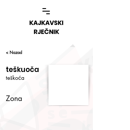
KAJKAVSKI
RJEČNIK
< Nazad
teškuoča
teškoća
Zona