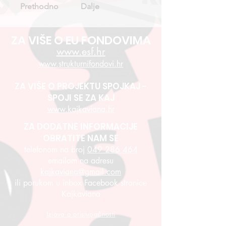
Prethodno
Dalje
ZA VIŠE O EU FONDOVIMA
www.esf.hr
www.strukturnifondovi.hr
ZA VIŠE O PROJEKTU SPOJKAJ -
SPOJI SE ZA KAJ
www.kajkaviana.hr
ZA DODATNE INFORMACIJE
OBRATITE NAM SE
telefonom na broj
049 286 464
emailom na adresu
kajkaviana@gmail.com
ili porukom u inbox Facebook stranice
Kajkaviana
Izjava o pristupačnosti