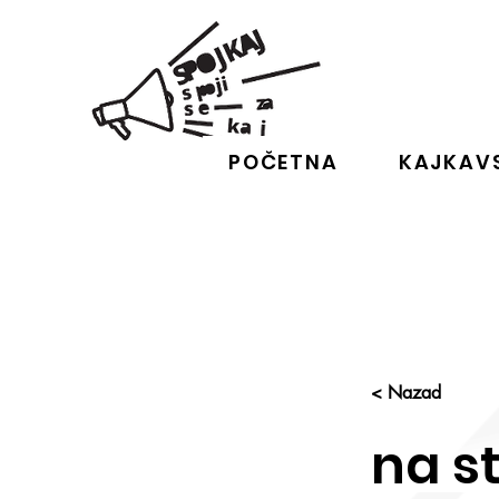
POČETNA
KAJKAVS
< Nazad
na s