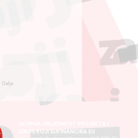
Dalje
UKUPNA VRIJEDNOST PROJEKTA I
IZNOS KOJI SUFINANCIRA EU