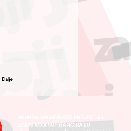
Dalje
UKUPNA VRIJEDNOST PROJEKTA I
IZNOS KOJI SUFINANCIRA EU