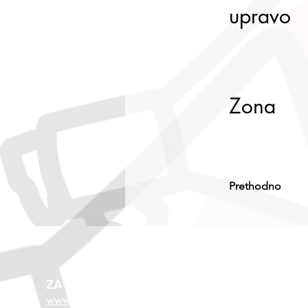
upravo
Zona
Prethodno
ZA VIŠE O EU FONDOVIMA
www.esf.hr