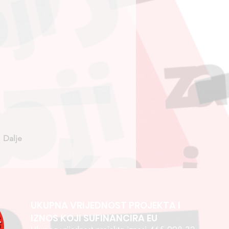
Dalje
UKUPNA VRIJEDNOST PROJEKTA I
IZNOS KOJI SUFINANCIRA EU