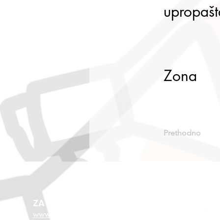
upropašt
Zona
Prethodno
ZA VIŠE O EU FONDOVIMA
www.esf.hr