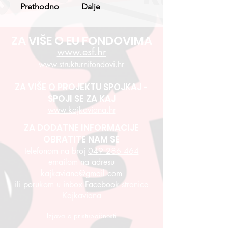
Prethodno
Dalje
ZA VIŠE O EU FONDOVIMA
www.esf.hr
www.strukturnifondovi.hr
ZA VIŠE O PROJEKTU SPOJKAJ -
SPOJI SE ZA KAJ
www.kajkaviana.hr
ZA DODATNE INFORMACIJE
OBRATITE NAM SE
telefonom na broj
049 286 464
emailom na adresu
kajkaviana@gmail.com
ili porukom u inbox Facebook stranice
Kajkaviana
Izjava o pristupačnosti