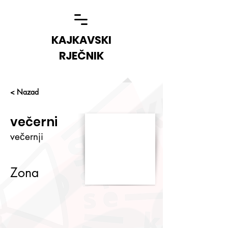
KAJKAVSKI
RJEČNIK
< Nazad
večerni
večernji
Zona