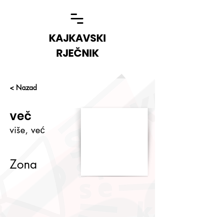
KAJKAVSKI
RJEČNIK
< Nazad
več
više, već
Zona