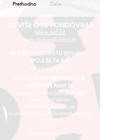
Prethodno
Dalje
ZA VIŠE O EU FONDOVIMA
www.esf.hr
www.strukturnifondovi.hr
ZA VIŠE O PROJEKTU SPOJKAJ -
SPOJI SE ZA KAJ
www.kajkaviana.hr
ZA DODATNE INFORMACIJE
OBRATITE NAM SE
telefonom na broj
049 286 464
emailom na adresu
kajkaviana@gmail.com
ili porukom u inbox Facebook stranice
Kajkaviana
Izjava o pristupačnosti