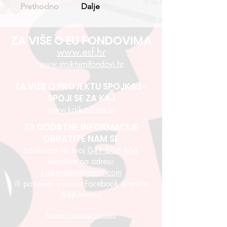
Prethodno
Dalje
ZA VIŠE O EU FONDOVIMA
www.esf.hr
www.strukturnifondovi.hr
ZA VIŠE O PROJEKTU SPOJKAJ -
SPOJI SE ZA KAJ
www.kajkaviana.hr
ZA DODATNE INFORMACIJE
OBRATITE NAM SE
telefonom na broj
049 286 464
emailom na adresu
kajkaviana@gmail.com
ili porukom u inbox Facebook stranice
Kajkaviana
Izjava o pristupačnosti