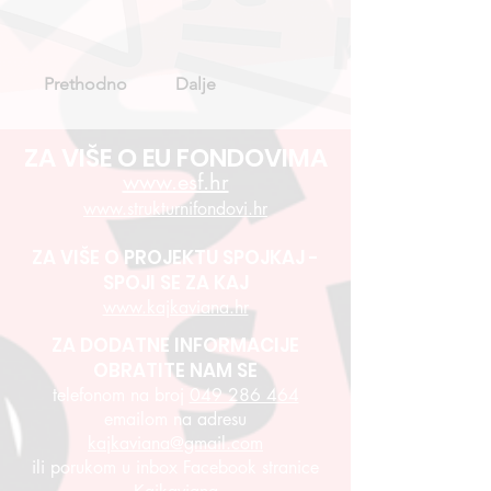
Prethodno
Dalje
ZA VIŠE O EU FONDOVIMA
www.esf.hr
www.strukturnifondovi.hr
ZA VIŠE O PROJEKTU SPOJKAJ -
SPOJI SE ZA KAJ
www.kajkaviana.hr
ZA DODATNE INFORMACIJE
OBRATITE NAM SE
telefonom na broj
049 286 464
emailom na adresu
kajkaviana@gmail.com
ili porukom u inbox Facebook stranice