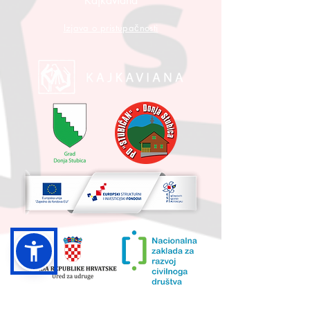
Kajkaviana
Izjava o pristupačnosti