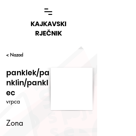
KAJKAVSKI
RJEČNIK
< Nazad
panklek/pa
nklin/pankl
ec
vrpca
Zona