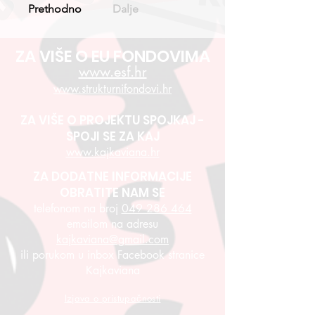
Prethodno
Dalje
ZA VIŠE O EU FONDOVIMA
www.esf.hr
www.strukturnifondovi.hr
ZA VIŠE O PROJEKTU SPOJKAJ -
SPOJI SE ZA KAJ
www.kajkaviana.hr
ZA DODATNE INFORMACIJE
OBRATITE NAM SE
telefonom na broj
049 286 464
emailom na adresu
kajkaviana@gmail.com
ili porukom u inbox Facebook stranice
Kajkaviana
Izjava o pristupačnosti