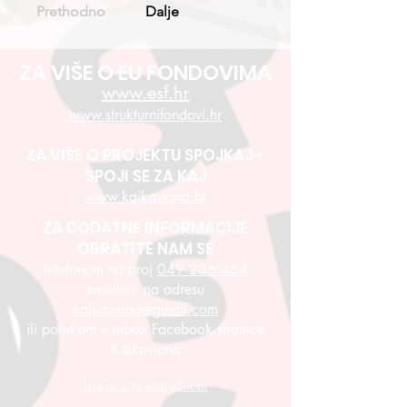
Prethodno
Dalje
ZA VIŠE O EU FONDOVIMA
www.esf.hr
www.strukturnifondovi.hr
ZA VIŠE O PROJEKTU SPOJKAJ -
SPOJI SE ZA KAJ
www.kajkaviana.hr
ZA DODATNE INFORMACIJE
OBRATITE NAM SE
telefonom na broj
049 286 464
emailom na adresu
kajkaviana@gmail.com
ili porukom u inbox Facebook stranice
Kajkaviana
Izjava o pristupačnosti