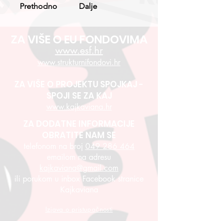
Prethodno
Dalje
ZA VIŠE O EU FONDOVIMA
www.esf.hr
www.strukturnifondovi.hr
ZA VIŠE O PROJEKTU SPOJKAJ -
SPOJI SE ZA KAJ
www.kajkaviana.hr
ZA DODATNE INFORMACIJE
OBRATITE NAM SE
telefonom na broj
049 286 464
emailom na adresu
kajkaviana@gmail.com
ili porukom u inbox Facebook stranice
Kajkaviana
Izjava o pristupačnosti