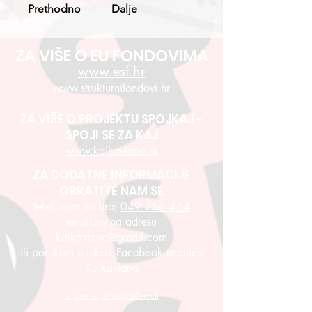
Prethodno
Dalje
ZA VIŠE O EU FONDOVIMA
www.esf.hr
www.strukturnifondovi.hr
ZA VIŠE O PROJEKTU SPOJKAJ -
SPOJI SE ZA KAJ
www.kajkaviana.hr
ZA DODATNE INFORMACIJE
OBRATITE NAM SE
telefonom na broj
049 286 464
emailom na adresu
kajkaviana@gmail.com
ili porukom u inbox Facebook stranice
Kajkaviana
Izjava o pristupačnosti