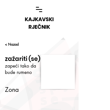
KAJKAVSKI
RJEČNIK
< Nazad
zažariti (se)
zapeći tako da
bude rumeno
Zona