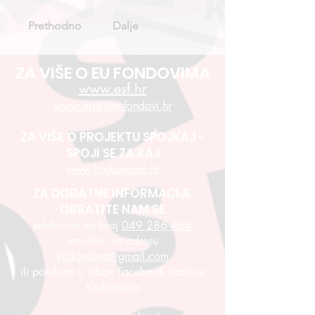
Prethodno
Dalje
ZA VIŠE O EU FONDOVIMA
www.esf.hr
www.strukturnifondovi.hr
ZA VIŠE O PROJEKTU SPOJKAJ -
SPOJI SE ZA KAJ
www.kajkaviana.hr
ZA DODATNE INFORMACIJE
OBRATITE NAM SE
telefonom na broj
049 286 464
emailom na adresu
kajkaviana@gmail.com
ili porukom u inbox Facebook stranice
Kajkaviana