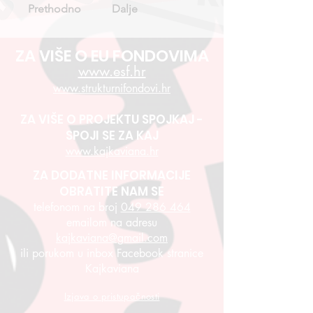
Prethodno
Dalje
ZA VIŠE O EU FONDOVIMA
www.esf.hr
www.strukturnifondovi.hr
ZA VIŠE O PROJEKTU SPOJKAJ -
SPOJI SE ZA KAJ
www.kajkaviana.hr
ZA DODATNE INFORMACIJE
OBRATITE NAM SE
telefonom na broj
049 286 464
emailom na adresu
kajkaviana@gmail.com
ili porukom u inbox Facebook stranice
Kajkaviana
Izjava o pristupačnosti