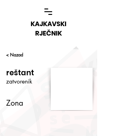
KAJKAVSKI
RJEČNIK
< Nazad
reštant
zatvorenik
Zona