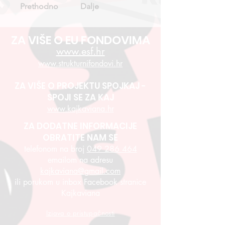
Prethodno
Dalje
ZA VIŠE O EU FONDOVIMA
www.esf.hr
www.strukturnifondovi.hr
ZA VIŠE O PROJEKTU SPOJKAJ -
SPOJI SE ZA KAJ
www.kajkaviana.hr
ZA DODATNE INFORMACIJE
OBRATITE NAM SE
telefonom na broj
049 286 464
emailom na adresu
kajkaviana@gmail.com
ili porukom u inbox Facebook stranice
Kajkaviana
Izjava o pristupačnosti