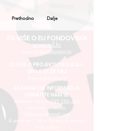
Prethodno
Dalje
ZA VIŠE O EU FONDOVIMA
www.esf.hr
www.strukturnifondovi.hr
ZA VIŠE O PROJEKTU SPOJKAJ -
SPOJI SE ZA KAJ
www.kajkaviana.hr
ZA DODATNE INFORMACIJE
OBRATITE NAM SE
telefonom na broj
049 286 464
emailom na adresu
kajkaviana@gmail.com
ili porukom u inbox Facebook stranice
Kajkaviana