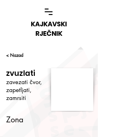
KAJKAVSKI
RJEČNIK
< Nazad
zvuzlati
zavezati čvor,
zapetljati,
zamrsiti
Zona