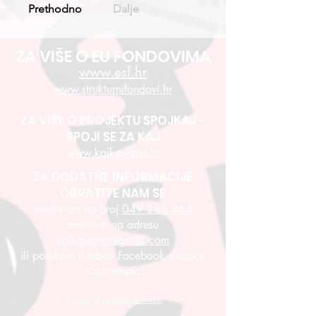
Prethodno
Dalje
ZA VIŠE O EU FONDOVIMA
www.esf.hr
www.strukturnifondovi.hr
ZA VIŠE O PROJEKTU SPOJKAJ -
SPOJI SE ZA KAJ
www.kajkaviana.hr
ZA DODATNE INFORMACIJE
OBRATITE NAM SE
telefonom na broj
049 286 464
emailom na adresu
kajkaviana@gmail.com
ili porukom u inbox Facebook stranice
Kajkaviana
Izjava o pristupačnosti